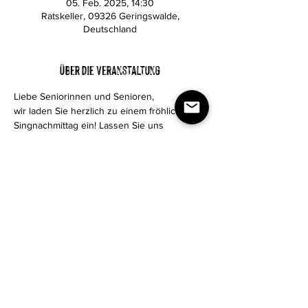
05. Feb. 2025, 14:30
Ratskeller, 09326 Geringswalde,
Deutschland
Über die Veranstaltung
Liebe Seniorinnen und Senioren,
wir laden Sie herzlich zu einem fröhlichen 
Singnachmittag ein! Lassen Sie uns 
gemeinsam die schönsten Lieder singen 
und die Freude an der Musik teilen.
Impressum
|
Datenschutz
|
Kontakt
Copyright © 2026 - Förderverein Sport
und Kultur Geringswalde e.V. - All Rights
Reserved.