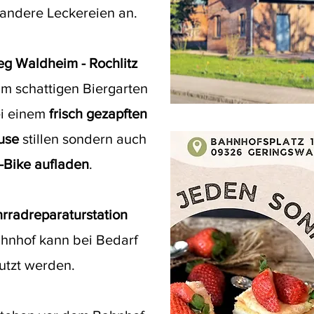
andere Leckereien an.
g Waldheim - Rochlitz
im schattigen Biergarten
ei einem
frisch gezapften
ause
stillen sondern auch
-Bike
aufladen
.
rradreparaturstation
hnhof kann bei Bedarf
utzt werden.