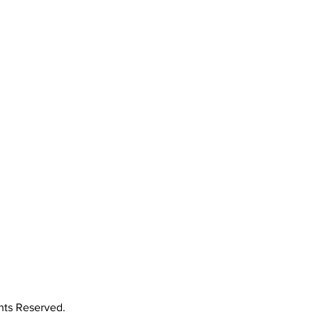
Jetzt Mitglied
im Verein werden!
hts Reserved.