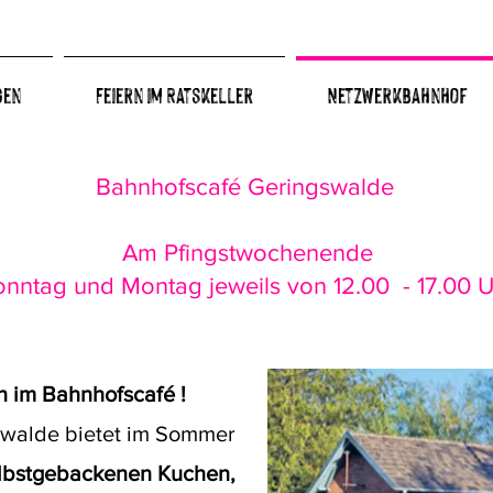
gen
Feiern im Ratskeller
Netzwerkbahnhof
Bahnhofscafé Geringswalde
Am Pfingstwochenende
nntag und Montag jeweils von 12.00 - 17.00 Uh
n
im Bahnhofscafé !
swalde bietet im Sommer
elbstgebackenen Kuchen,