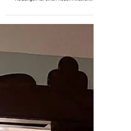
Es geht gut voran
im Ratskeller. Aktuell wurden die Türen im 1.
OG vorbehandelt, Fußboden verlegt... die
Heizungen für einen neuen Anstrich
vorbereitet ......