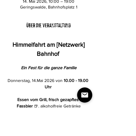
14. Mai 2026, 10:00 – 19:00
Geringswalde, Bahnhofsplatz 1
Über die Veranstaltung
 Himmelfahrt am [Netzwerk] 
Bahnhof 
Ein Fest für die ganze Familie
Donnerstag, 14.Mai 2026 von 
10.00 - 19.00 
Uhr 
Essen vom Grill, frisch gezapftes 
Fassbier
 🍺, alkoholfreie Getränke
 Kaffee, Eis und Kuchen im Bahnhofscafé
Hüpfburg
 und vieles mehr...
Mehr anzeigen