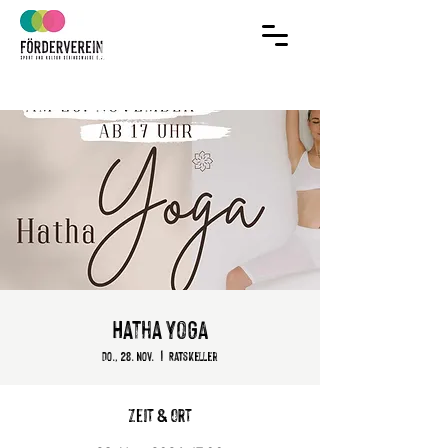
Jetzt Mitglied
im Verein werden!
Hatha YOGA
Do., 28. Nov.
  |  
Ratskeller
Zeit & Ort