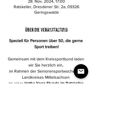
28. Nov. 2024, 17:00
Ratskeller, Dresdener Str. 2a, 09326
Geringswalde
Über die Veranstaltung
Speziell für Personen über 50, die gerne 
Sport treiben!
Gemeinsam mit dem Kreissportbund laden 
wir Sie herzlich ein, 
im Rahmen der Seniorensportwoche des 
Landkreises Mittelsachsen 
an einer 
Hatha-Yoga-Stunde im Ratskeller 
teilzunehmen!
Plakat-Sportwoche-2024_online.pdf
Impressum
|
Datenschutz
|
Kontakt