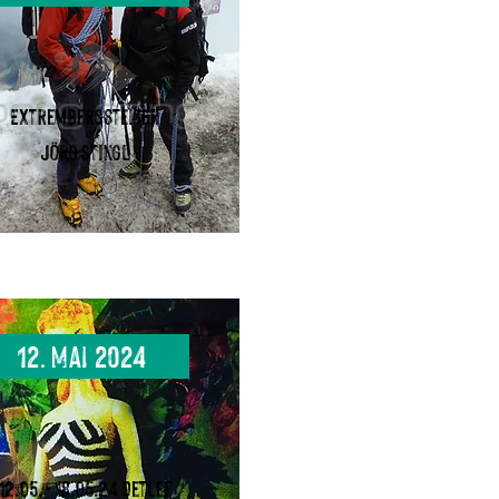
Extrembergsteiger
Jörg Stingl
12. Mai 2024
12.05. - 18.05.24 Detlef